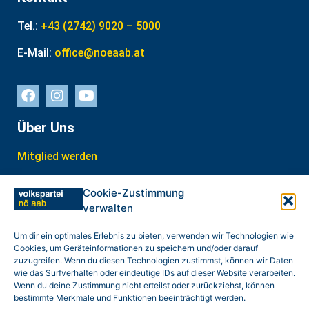
Tel.:
+43 (2742) 9020 – 5000
E-Mail:
office@noeaab.at
Über Uns
Mitglied werden
Interner Bereich
Cookie-Zustimmung
verwalten
In Kontakt treten
weitere Links
Um dir ein optimales Erlebnis zu bieten, verwenden wir Technologien wie
Cookies, um Geräteinformationen zu speichern und/oder darauf
zuzugreifen. Wenn du diesen Technologien zustimmst, können wir Daten
Datenschutz
wie das Surfverhalten oder eindeutige IDs auf dieser Website verarbeiten.
Wenn du deine Zustimmung nicht erteilst oder zurückziehst, können
Impressum
bestimmte Merkmale und Funktionen beeinträchtigt werden.