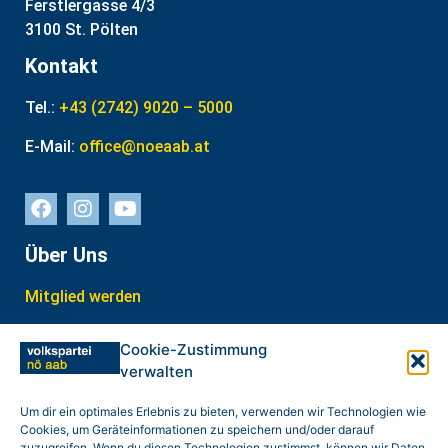
Ferstlergasse 4/3
3100 St. Pölten
Kontakt
Tel.:
+43 (2742) 9020 – 5000
E-Mail:
office@noeaab.at
Über Uns
Mitglied werden
Interner Bereich
Cookie-Zustimmung
verwalten
In Kontakt treten
weitere Links
Um dir ein optimales Erlebnis zu bieten, verwenden wir Technologien wie
Cookies, um Geräteinformationen zu speichern und/oder darauf
zuzugreifen. Wenn du diesen Technologien zustimmst, können wir Daten