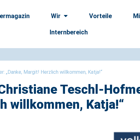
dermagazin
Wir
Vorteile
Mi
Internbereich
 „Danke, Margit! Herzlich willkommen, Katja!“
hristiane Teschl-Hofme
ch willkommen, Katja!“