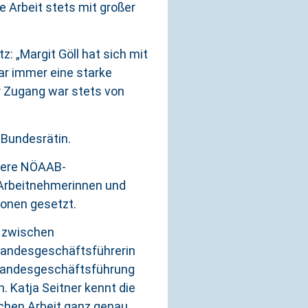
 Arbeit stets mit großer
: „Margit Göll hat sich mit
r immer eine starke
hr Zugang war stets von
 Bundesrätin.
hrere NÖAAB-
 Arbeitnehmerinnen und
ionen gesetzt.
g zwischen
-Landesgeschäftsführerin
r Landesgeschäftsführung
 Katja Seitner kennt die
chen Arbeit ganz genau.