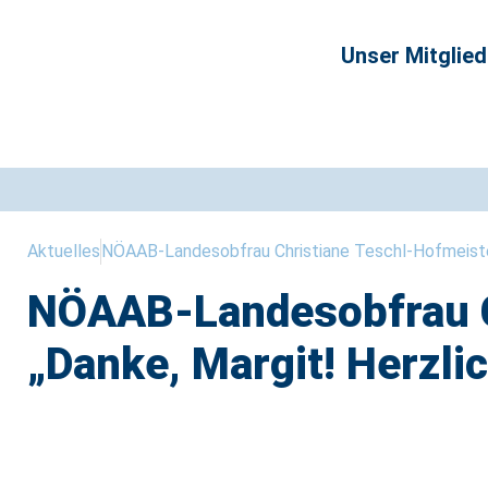
Unser Mitglie
Aktuelles
NÖAAB-Landesobfrau Christiane Teschl-Hofmeister:
NÖAAB-Landesobfrau C
„Danke, Margit! Herzli