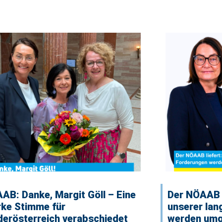
AB: Danke, Margit Göll – Eine
Der NÖAAB l
rke Stimme für
unserer lan
derösterreich verabschiedet
werden umg