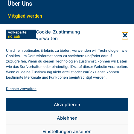
Über Uns
Mitglied werden
Interner Bereich
Cookie-Zustimmung
verwalten
In Kontakt treten
weitere Links
Um dir ein optimales Erlebnis zu bieten, verwenden wir Technologien wie
Cookies, um Geräteinformationen zu speichern und/oder darauf
zuzugreifen. Wenn du diesen Technologien zustimmst, können wir Daten
Datenschutz
wie das Surfverhalten oder eindeutige IDs auf dieser Website verarbeiten.
Wenn du deine Zustimmung nicht erteilst oder zurückziehst, können
Impressum
bestimmte Merkmale und Funktionen beeinträchtigt werden.
Cookie-Hinweis (EU)
Dienste verwalten
Gewinnspiel
Akzeptieren
Ablehnen
© 2025 NÖAAB – Niederösterreichischer
Einstellungen ansehen
Arbeitnehmerinnen- und Arbeitnehmerbund | Alle