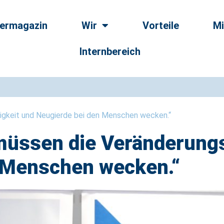
dermagazin
Wir
Vorteile
Mi
Internbereich
gkeit und Neugierde bei den Menschen wecken.“
üssen die Veränderungs
 Menschen wecken.“