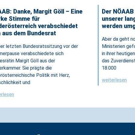
AB: Danke, Margit Göll – Eine
Der NÖAAB l
rke Stimme für
unserer lan
derösterreich verabschiedet
werden umg
h aus dem Bundesrat
Aber da geht n
der letzten Bundesratssitzung vor der
Ministerien gef
erpause verabschiedete sich
in ihrer heutig
srätin Margit Göll aus der
das Zuverdienst
erkammer. Sie prägte die
18.000
rösterreichische Politik mit Herz,
weiterlesen
chlichkeit und
erlesen