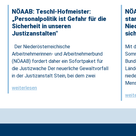
NÖAAB: Teschl-Hofmeister:
NÖA
„Personalpolitik ist Gefahr für die
sta
Sicherheit in unseren
Nie
Justizanstalten“
sic
Der Niederösterreichische
Mit 
Arbeitnehmerinnen- und Arbeitnehmerbund
Somm
(NÖAAB) fordert daher ein Sofortpaket für
Bunde
die Justizwache Der neuerliche Gewaltvorfall
Länd
in der Justizanstalt Stein, bei dem zwei
niede
Mens
weiterlesen
weit