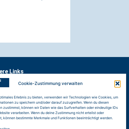
ere Links
nschutz
Cookie-Zustimmung verwalten
essum
optimales Erlebnis zu bieten, verwenden wir Technologien wie Cookies, um
mationen zu speichern und/oder darauf zuzugreifen. Wenn du diesen
e-Hinweis (EU)
n zustimmst, können wir Daten wie das Surfverhalten oder eindeutige IDs
ebsite verarbeiten. Wenn du deine Zustimmung nicht erteilst oder
nspiel
t, können bestimmte Merkmale und Funktionen beeinträchtigt werden.
walten