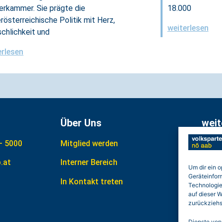
erkammer. Sie prägte die
18.000
rösterreichische Politik mit Herz,
weiterlesen
chlichkeit und
erlesen
Über Uns
weit
– 5000
Mitglied werden
Date
.at
Interner Bereich
Impr
Um dir ein 
Geräteinfor
In Kontakt treten
Cooki
Technologie
auf dieser W
Gewin
zurückziehs
Dienste ver