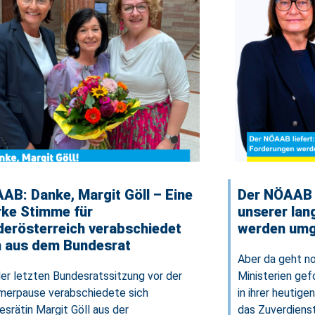
AB: Danke, Margit Göll – Eine
Der NÖAAB l
rke Stimme für
unserer lan
derösterreich verabschiedet
werden umg
h aus dem Bundesrat
Aber da geht n
der letzten Bundesratssitzung vor der
Ministerien gef
erpause verabschiedete sich
in ihrer heutig
srätin Margit Göll aus der
das Zuverdienst