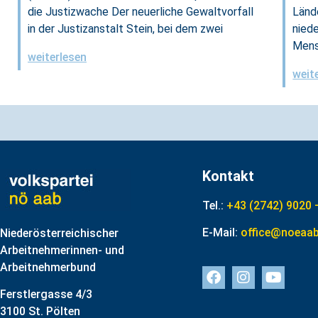
die Justizwache Der neuerliche Gewaltvorfall
Länd
in der Justizanstalt Stein, bei dem zwei
niede
Mens
weiterlesen
weit
Kontakt
Tel.:
+43 (2742) 9020 
E-Mail:
office@noeaab
Niederösterreichischer
Arbeitnehmerinnen- und
Arbeitnehmerbund
Ferstlergasse 4/3
3100 St. Pölten