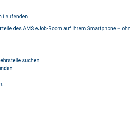
m Laufenden.
orteile des AMS eJob-Room auf Ihrem Smartphone – ohn
Lehrstelle suchen.
inden.
n.