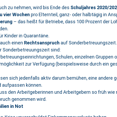
ruch zu nehmen, wird bis Ende des
Schuljahres 2020/20
zu vier Wochen
pro Elternteil, ganz- oder halbtägig in 
ierung
– das heißt für Betriebe, dass 100 Prozent der Lo
den.
r Kinder in Quarantäne.
s auch einen
Rechtsanspruch
auf Sonderbetreuungszeit.
 Sonderbetreuungszeit sind:
erbetreuungseinrichtungen, Schulen, einzelnen Gruppen 
smöglichkeit zur Verfügung (beispielsweise durch ein g
n sich jedenfalls aktiv darum bemühen, eine andere ge
nd aufpassen können.
uss den Arbeitgeberinnen und Arbeitgebern so früh wi
spruch genommen wird.
lien in Not