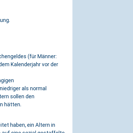
lung.
chengeldes (für Männer:
dem Kalenderjahr vor der
ngigen
niedriger als normal
tern sollen den
n hätten.
tet haben, ein Altern in
uf eine sozial gestaffelte