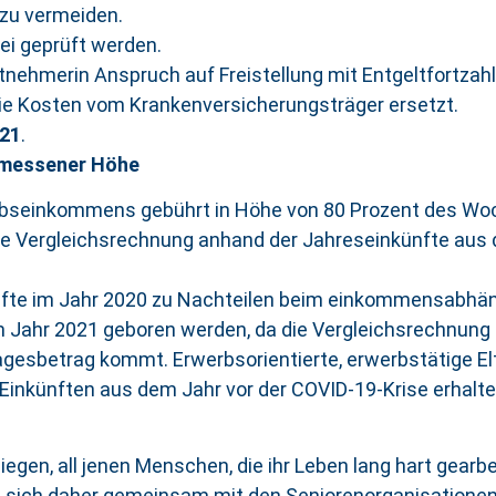
 zu vermeiden.
ei geprüft werden.
itnehmerin Anspruch auf Freistellung mit Entgeltfortzah
e Kosten vom Krankenversicherungsträger ersetzt.
021
.
emessener Höhe
rbseinkommens gebührt in Höhe von 80 Prozent des Wo
ine Vergleichsrechnung anhand der Jahreseinkünfte aus 
künfte im Jahr 2020 zu Nachteilen beim einkommensabhä
im Jahr 2021 geboren werden, da die Vergleichsrechnung 
agesbetrag kommt. Erwerbsorientierte, erwerbstätige El
 Einkünften aus dem Jahr vor der COVID-19-Krise erhalte
egen, all jenen Menschen, die ihr Leben lang hart gearbei
 sich daher gemeinsam mit den Seniorenorganisationen a