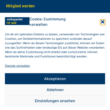
Mitglied werden
Interner Bereich
Cookie-Zustimmung
verwalten
In Kontakt treten
weitere Links
Um dir ein optimales Erlebnis zu bieten, verwenden wir Technologien wie
Cookies, um Geräteinformationen zu speichern und/oder darauf
zuzugreifen. Wenn du diesen Technologien zustimmst, können wir Daten
Datenschutz
wie das Surfverhalten oder eindeutige IDs auf dieser Website verarbeiten.
Wenn du deine Zustimmung nicht erteilst oder zurückziehst, können
Impressum
bestimmte Merkmale und Funktionen beeinträchtigt werden.
Cookie-Hinweis (EU)
Dienste verwalten
Gewinnspiel
Akzeptieren
Ablehnen
© 2025 NÖAAB – Niederösterreichischer
Einstellungen ansehen
Arbeitnehmerinnen- und Arbeitnehmerbund | Alle
Rechte vorbehalten.