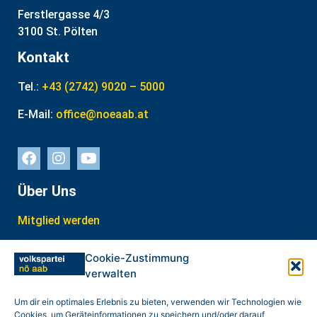
Ferstlergasse 4/3
3100 St. Pölten
Kontakt
Tel.:
+43 (2742) 9020 – 5000
E-Mail:
office@noeaab.at
Über Uns
Mitglied werden
Interner Bereich
Cookie-Zustimmung
verwalten
In Kontakt treten
weitere Links
Um dir ein optimales Erlebnis zu bieten, verwenden wir Technologien wie
Cookies, um Geräteinformationen zu speichern und/oder darauf